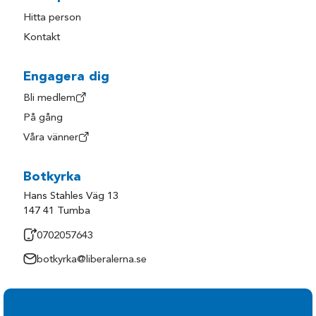
Hitta person
Kontakt
Engagera dig
Bli medlem
På gång
Våra vänner
Botkyrka
Hans Stahles Väg 13
147 41 Tumba
0702057643
botkyrka@liberalerna.se