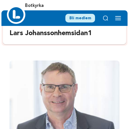
Botkyrka
Bli medlem
Lars Johanssonhemsidan1