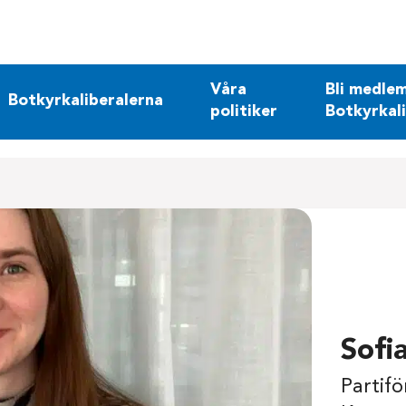
Våra
Bli medlem
Botkyrkaliberalerna
politiker
Botkyrkal
Sofi
Partif