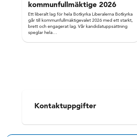
Sofia började sitt
kommunfullmäktige 2026
ordförande för LUF
Ett liberalt lag för hela Botkyrka Liberalerna Botkyrka
Innan hon Sofia to
går till kommunfullmäktigevalet 2026 med ett starkt,
brett och engagerat lag. Vår kandidatuppsättning
i Kultur- och frit
speglar hela…
En röst på Sofia i
personer och partie
Kontaktuppgifter
Fun fact: Sofia är 
dokumentärer om al
termin kriminologi