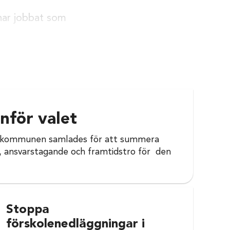
 har jobbat som
nför valet
ela kommunen samlades för att summera
e jag vara? Jag tror
g, ansvarstagande och framtidstro för den
 till att vara den de
Stoppa
förskolenedläggningar i