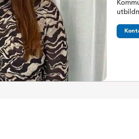
Kommun
utbild
Kont