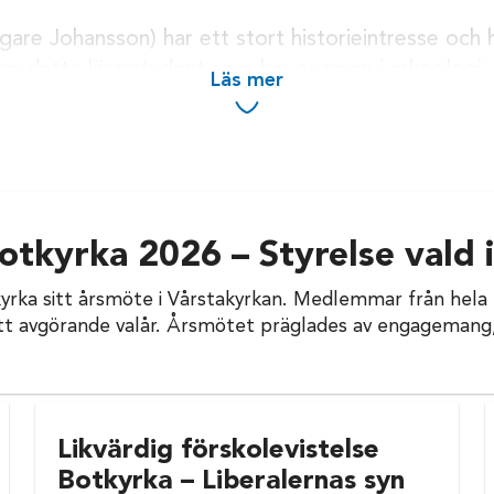
igare Johansson) har ett stort historieintresse och
e detta lärarstudent som har examen i arkeologi.
Läs mer
kultur-och fritidsfrågor och jämställdhetsfrågor.
tkyrka 2026 – Styrelse vald i
tkyrka sitt årsmöte i Vårstakyrkan. Medlemmar från h
id varit självklart att vara liberal. Vad annars skull
ör ett avgörande valår. Årsmötet präglades av engageman
s frihet till att leva sina bästa liv. Människors rätt
varifrån de kommer och vilken bakgrund de har.
Likvärdig förskolevistelse
Botkyrka – Liberalernas syn