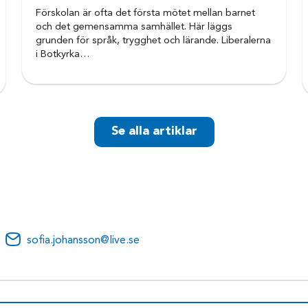
 engagemang i Liberala ungdomsförbundet (LUF) 20
Förskolan är ofta det första mötet mellan barnet
 Södertörn och suttit i styrelsen för Liberala stu
och det gemensamma samhället. Här läggs
grunden för språk, trygghet och lärande. Liberalerna
g över som vice ordförande i Utbildningsnämnden h
i Botkyrka…
idsnämnden samt miljö- och hälsoskyddsnämnden.
Se alla artiklar
nnebär en röst på något nytt, det behövs nya per
r fått styra alltför länge i Botkyrka.
sofia.johansson@live.se
väldigt intresserad av kriminologi och kollar gärna p
lt möjligt som rör ämnet på fritiden. Hon läste t
 efter gymnasiet och har besökt fängelset Alcatraz