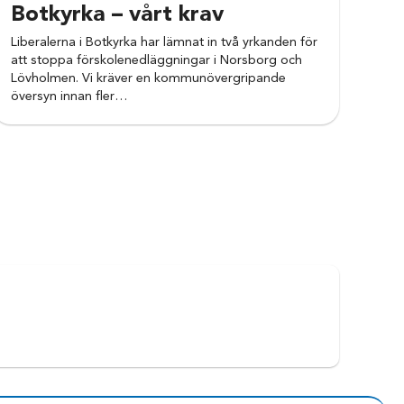
09, hon har varit
Botkyrka – vårt krav
denter Stockholm.
Liberalerna i Botkyrka har lämnat in två yrkanden för
ar hon även suttit
att stoppa förskolenedläggningar i Norsborg och
Lövholmen. Vi kräver en kommunövergripande
översyn innan fler…
spektiv då samma
å filmer, serier och
ill och med en
 två gånger.