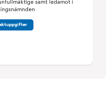
fullmäktige samt ledamot i
ningsnämnden
aktuppgifter