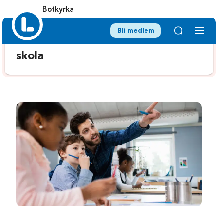
Botkyrka
Bli medlem
skola