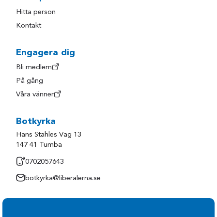
Hitta person
Kontakt
Engagera dig
Bli medlem
På gång
Våra vänner
Botkyrka
Hans Stahles Väg 13
147 41 Tumba
0702057643
botkyrka@liberalerna.se