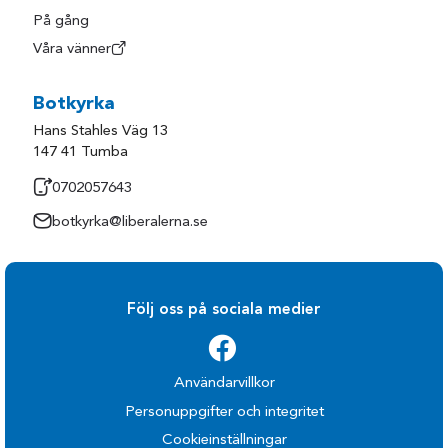
På gång
Våra vänner
Botkyrka
Hans Stahles Väg 13
147 41 Tumba
0702057643
botkyrka@liberalerna.se
Följ oss på sociala medier
Användarvillkor
Personuppgifter och integritet
Cookieinställningar