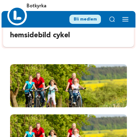
Botkyrka
Bli medlem
hemsidebild cykel