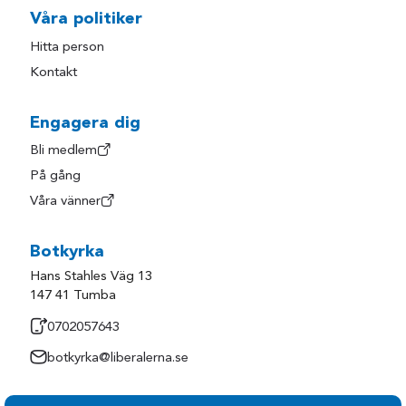
Våra politiker
Hitta person
Kontakt
Engagera dig
Bli medlem
På gång
Våra vänner
Botkyrka
Hans Stahles Väg 13
147 41 Tumba
0702057643
botkyrka@liberalerna.se