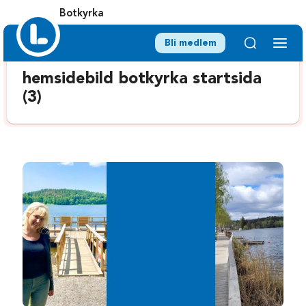
Botkyrka
Bli medlem
hemsidebild botkyrka startsida
(3)