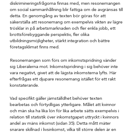
diskrimineringsfrågorna finnas med, men resonemangen
om social sammanhållning blir fattiga om de avgränsas till
detta. En genomgång av texten bör göras för att
säkerställa att resonemang om exempelvis vikten av lägre
trösklar in på arbetsmarknaden och fler enkla jobb, ett
brottsförebyggande perspektiv, fler olika
utbildningsmöjligheter, stärkt integration och bättre
företagsklimat finns med.
Resonemangen som förs om inkomstspridning vänder
sig Liberalerna mot. Inkomstspridning i sig behöver inte
vara negativt, givet att de lägsta inkomsterna lyfts. Här
efterfrågas ett djupare resonemang istället för ett rakt
konstaterande.
Vad specifikt gäller jämställdhet behöver texten
bearbetas och förtydligas ytterligare. Målet att kvinnor
och män ska ha lika lön för lika arbete sätts exempelvis i
relation till statistik över inkomstgapet uttryckt i kvinnors
andel av mäns inkomst (sidan 35). Detta mått mäter
snarare skillnad i livsinkomst, vilka till större delen är en