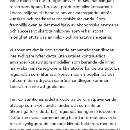
Varje människa har ett eget ansvar för sina handlingar i
rollen som ägare, brukare, producent eller konsument.
Liberal miljöpolitik handlar om ansvarstagande utifrån
kunskap och marknadsekonomiskt tänkande. Som
framhålls ovan är det med hjälp av ekonomiska styrmedel
och successivt skärpta miljökrav som vi har störst
möjlighet att ta oss an miljö- och klimatutmaningarna.
Vi anser att det är oroväckande att samrådshandlingen
inte tydligare lyfter detta, utan istället kontinuerligt
använder konsumtionsmodellen som bärande idé kring
hur vi ska minska regionens klimatpåverkande utsläpp. En
regionplan som tillämpar konsumtionsmodellen på det
sätt som den uttrycks i samrådshandlingen kommer
Liberalerna inte att godkänna.
I en konsumtionsmodell inkluderas de klimatpåverkande
utsläpp som sker i andra länder och som inte är
åtkomliga för (i detta fall) regionplaneringen i Stockholm.
Detta kan i vissa sammanhang ha ett informationsvärde
för att synliggöra de samlade klimateffekterna, men det