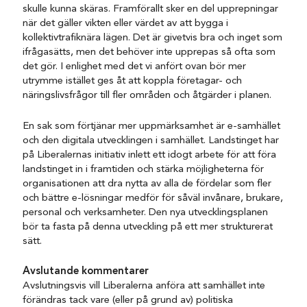
skulle kunna skäras. Framförallt sker en del upprepningar
när det gäller vikten eller värdet av att bygga i
kollektivtrafiknära lägen. Det är givetvis bra och inget som
ifrågasätts, men det behöver inte upprepas så ofta som
det gör. I enlighet med det vi anfört ovan bör mer
utrymme istället ges åt att koppla företagar- och
näringslivsfrågor till fler områden och åtgärder i planen.
En sak som förtjänar mer uppmärksamhet är e-samhället
och den digitala utvecklingen i samhället. Landstinget har
på Liberalernas initiativ inlett ett idogt arbete för att föra
landstinget in i framtiden och stärka möjligheterna för
organisationen att dra nytta av alla de fördelar som fler
och bättre e-lösningar medför för såväl invånare, brukare,
personal och verksamheter. Den nya utvecklingsplanen
bör ta fasta på denna utveckling på ett mer strukturerat
sätt.
Avslutande kommentarer
Avslutningsvis vill Liberalerna anföra att samhället inte
förändras tack vare (eller på grund av) politiska