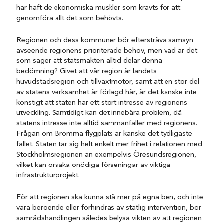
har haft de ekonomiska muskler som krävts för att
genomföra allt det som behövts.
Regionen och dess kommuner bör eftersträva samsyn
avseende regionens prioriterade behov, men vad är det
som säger att statsmakten alltid delar denna
bedömning? Givet att vår region är landets
huvudstadsregion och tillväxtmotor, samt att en stor del
av statens verksamhet är förlagd här, är det kanske inte
konstigt att staten har ett stort intresse av regionens
utveckling. Samtidigt kan det innebära problem, då
statens intresse inte alltid sammanfaller med regionens.
Frågan om Bromma flygplats är kanske det tydligaste
fallet. Staten tar sig helt enkelt mer frihet i relationen med
Stockholmsregionen än exempelvis Öresundsregionen,
vilket kan orsaka onödiga förseningar av viktiga
infrastrukturprojekt.
För att regionen ska kunna stå mer på egna ben, och inte
vara beroende eller förhindras av statlig intervention, bör
samrådshandlingen således belysa vikten av att regionen