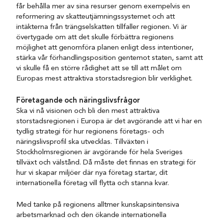
får behålla mer av sina resurser genom exempelvis en
reformering av skatteutjämningssystemet och att
intäkterna från trängselskatten tillfaller regionen. Vi är
övertygade om att det skulle förbättra regionens
möjlighet att genomföra planen enligt dess intentioner,
stärka vår förhandlingsposition gentemot staten, samt att
vi skulle få en större rådighet att se till att målet om
Europas mest attraktiva storstadsregion blir verklighet.
Företagande och näringslivsfrågor
Ska vi nå visionen och bli den mest attraktiva
storstadsregionen i Europa är det avgörande att vi har en
tydlig strategi för hur regionens företags- och
näringslivsprofil ska utvecklas. Tillväxten i
Stockholmsregionen är avgörande för hela Sveriges
tillväxt och välstånd. Då måste det finnas en strategi för
hur vi skapar miljöer där nya företag startar, dit
internationella företag vill flytta och stanna kvar.
Med tanke på regionens alltmer kunskapsintensiva
arbetsmarknad och den ökande internationella