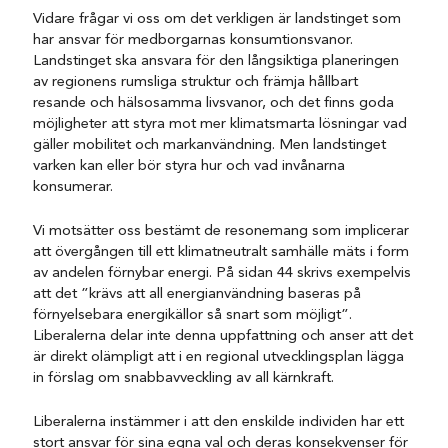
Vidare frågar vi oss om det verkligen är landstinget som
har ansvar för medborgarnas konsumtionsvanor.
Landstinget ska ansvara för den långsiktiga planeringen
av regionens rumsliga struktur och främja hållbart
resande och hälsosamma livsvanor, och det finns goda
möjligheter att styra mot mer klimatsmarta lösningar vad
gäller mobilitet och markanvändning. Men landstinget
varken kan eller bör styra hur och vad invånarna
konsumerar.
Vi motsätter oss bestämt de resonemang som implicerar
att övergången till ett klimatneutralt samhälle mäts i form
av andelen förnybar energi. På sidan 44 skrivs exempelvis
att det ”krävs att all energianvändning baseras på
förnyelsebara energikällor så snart som möjligt”.
Liberalerna delar inte denna uppfattning och anser att det
är direkt olämpligt att i en regional utvecklingsplan lägga
in förslag om snabbavveckling av all kärnkraft.
Liberalerna instämmer i att den enskilde individen har ett
stort ansvar för sina egna val och deras konsekvenser för