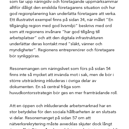
som tar upp näringsliv och företagande uppmärksammar
alltför dåligt den enskilda företagarens situation och hur
god regionplanering kan underlätta företagare att verka.
Ett illustrativt exempel finns på sidan 34, när målet ”En
tillgänglig region med god livsmiljö” beskrivs med ord
som att regionens invånare ”har god tillgång till
arbetsplatser” och att den digitala infrastrukturen
underlättar deras kontakt med ”släkt, vänner och
myndigheter”. Regionens entreprenörer och företagare
bör synliggöras.
Resonemangen om näringslivet som förs på sidan 54
finns inte så mycket att invända mot i sak, men de bör i
större utsträckning inkluderas i övriga delar av
dokumenten. En så central fråga som
huvudkontorsstrategin bör ges en mer framträdande roll.
Att en öppen och inkluderande arbetsmarknad har en
stor betydelse för den sociala hållbarheten är en slutsats
vi delar. Resonemanget på sidan 57 om att
nätverksrekrytering måste avvecklas skjuter dock långt