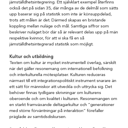
jämställdhetsintegrering. Ett självklart exempel återfinns
också det på sidan 35, där många av de delmål som sätts
upp baserar sig på statistik som inte är könsuppdelad,
trots att målen är det. Därmed skapas en bristande
koppling mellan nuläge och mål. Samtliga siffror som
beskriver nuläget bör där så är relevant delas upp på män
respektive kvinnor, för att vi ska få en så
jämställdhetsintegrerad statistik som möjligt.
Kultur och utbildning
Texten om kultur är mycket instrumentell överlag, särskilt
när det gäller resonemang om internationell befolkning
och interkulturella mötesplatser. Kulturen reduceras
närmast till ett integrationspolitiskt instrument snarare än
ett sätt för människor att utveckla och uttrycka sig. Det
behöver finnas tydligare skrivningar om kulturens
oberoende och om kvalitet i kulturen. Resonemangen om
en starkt framväxande deltagarkultur och ”generationer
med större förväntningar på interaktion” förefaller
präglade av samtidsdiskursen.