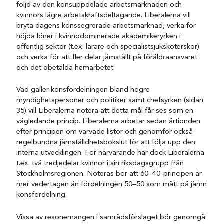
följd av den könsuppdelade arbetsmarknaden och
kvinnors lägre arbetskraftsdeltagande. Liberalerna vill
bryta dagens könssegrerade arbetsmarknad, verka för
höjda löner i kvinnodominerade akademikeryrken i
offentlig sektor (t.ex. lärare och specialistsjuksköterskor)
och verka för att fler delar jämställt på föräldraansvaret
och det obetalda hemarbetet.
Vad gäller könsfördelningen bland högre
myndighetspersoner och politiker samt chefsyrken (sidan
35) vill Liberalerna notera att detta mål får ses som en
vägledande princip. Liberalerna arbetar sedan årtionden
efter principen om varvade listor och genomför också
regelbundna jämställdhetsbokslut för att följa upp den
interna utvecklingen. För närvarande har dock Liberalerna
t.ex. två tredjedelar kvinnor i sin riksdagsgrupp från
Stockholmsregionen. Noteras bör att 60–40-principen är
mer vedertagen än fördelningen 50–50 som mått på jämn
könsfördelning.
Vissa av resonemangen i samrådsförslaget bör genomgå