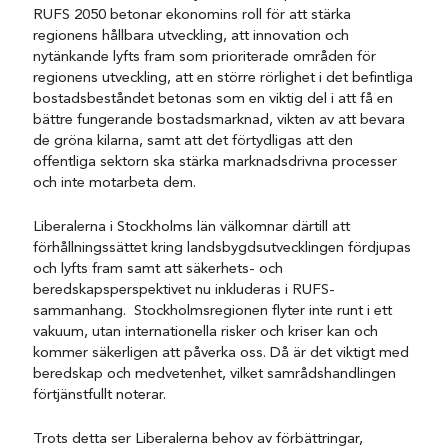
RUFS 2050 betonar ekonomins roll för att stärka
regionens hållbara utveckling, att innovation och
nytänkande lyfts fram som prioriterade områden för
regionens utveckling, att en större rörlighet i det befintliga
bostadsbeståndet betonas som en viktig del i att få en
bättre fungerande bostadsmarknad, vikten av att bevara
de gröna kilarna, samt att det förtydligas att den
offentliga sektorn ska stärka marknadsdrivna processer
och inte motarbeta dem.
Liberalerna i Stockholms län välkomnar därtill att
förhållningssättet kring landsbygdsutvecklingen fördjupas
och lyfts fram samt att säkerhets- och
beredskapsperspektivet nu inkluderas i RUFS-
sammanhang. Stockholmsregionen flyter inte runt i ett
vakuum, utan internationella risker och kriser kan och
kommer säkerligen att påverka oss. Då är det viktigt med
beredskap och medvetenhet, vilket samrådshandlingen
förtjänstfullt noterar.
Trots detta ser Liberalerna behov av förbättringar,