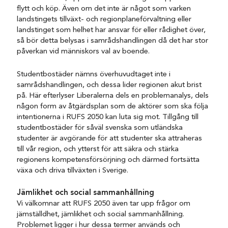
flytt och köp. Även om det inte är något som varken
landstingets tillväxt- och regionplaneförvaltning eller
landstinget som helhet har ansvar för eller rådighet över,
så bör detta belysas i samrådshandlingen då det har stor
påverkan vid människors val av boende.
Studentbostäder nämns överhuvudtaget inte i
samrådshandlingen, och dessa lider regionen akut brist
på. Här efterlyser Liberalerna dels en problemanalys, dels
någon form av åtgärdsplan som de aktörer som ska följa
intentionerna i RUFS 2050 kan luta sig mot. Tillgång till
studentbostäder för såväl svenska som utländska
studenter är avgörande för att studenter ska attraheras
till vår region, och ytterst för att säkra och stärka
regionens kompetensförsörjning och därmed fortsätta
växa och driva tillväxten i Sverige.
Jämlikhet och social sammanhållning
Vi välkomnar att RUFS 2050 även tar upp frågor om
jämställdhet, jämlikhet och social sammanhållning.
Problemet ligger i hur dessa termer används och