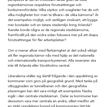
perspektiv är det en intressant tanke givet de olika
regionkärnornas respektive förutsättningar och
konkurrensfördelar. Vilka styrkor och svagheter har de och
vilka möjligheter bör man ta tillvara i de olika kärnorna? Är
det exempelvis möjligt, och verkligen önskvärt, att bygga
mer bostäder och en tätare stadsmiljö kring Arlanda?
Kanske borde några av de regionala stadskärnorna,
framförallt på den södra sidan fokusera mer på att skapa
förutsättningar för fler arbetsplatser?
Om vi menar allvar med flerkärnighet är det också viktigt
att fler regionala kärnor nås med hjälp av det nationella
och internationella transportsystemet. Alla resenärer ska
inte till Arlanda eller Stockholms central.
Liberalerna ställer sig därtill frågande i den uppdelning av
kommuner som görs på geografisk grund. Med tanke på
utbyggnaden av tunnelbanan och den geografiska
placeringen kan det vara rimligt att exempelvis Nacka
ingår i den centrala stadskärnan. Delar av kommuner kan
dessutom vara mer centrala än andra, vilket medför att
en strikt uppdelning byggd på kommungräns lätt blir