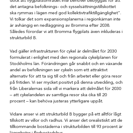
dock att flygplatsområdet inte behöver bebyggas för att
det antagna befolknings- och sysselsättningstillskottet
ska rymmas i lägen med god kollektivtrafiktillgänglighet”.
Vi tolkar det som expansionsplanerna i regionkärnan inte
är avhängig en nedläggning av Bromma efter 2038.
Således förordar vi att Bromma flygplats även inkluderas i
strukturbild B.
Vad gäller infrastrukturen för cykel är delmålet för 2030
formulerat i enlighet med den regionala cykelplanen för
Stockholms län. Förändringen går snabbt och en växande
andel av befolkningen ser cykeln som ett attraktivt
alternativ för att ta sig till och från arbetet eller göra resor
på fritiden. Vi ser mycket positivt på denna utveckling, och
från Liberalernas sida vill vi markera att delmålet för 2030
– att cykelandelen av samtliga resor ska öka till 20
procent – kan behöva justeras ytterligare uppåt.
Vidare anser vi att strukturbild B bygger på ett alltför lågt
tillskott av villor och radhus. Vi anser det orealistiskt att de
tillkommande bostäderna i strukturbilden till 93 procent är