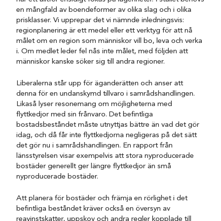
en mångfald av boendeformer av olika slag och i olika
prisklasser. Vi upprepar det vi nämnde inledningsvis:
regionplanering är ett medel eller ett verktyg för att nå
målet om en region som människor vill bo, leva och verka
i. Om medlet leder fel nås inte målet, med följden att
människor kanske söker sig till andra regioner.
Liberalerna står upp för äganderätten och anser att
denna för en undanskymd tillvaro i samrådshandlingen.
Likaså lyser resonemang om möjligheterna med
flyttkedjor med sin frånvaro. Det befintliga
bostadsbeståndet måste utnyttjas bättre än vad det gör
idag, och då får inte flyttkedjorna negligeras på det sätt
det gör nu i samrådshandlingen. En rapport från
länsstyrelsen visar exempelvis att stora nyproducerade
bostäder generellt ger längre flyttkedjor än små
nyproducerade bostäder.
Att planera för bostäder och främja en rörlighet i det
befintliga beståndet kräver också en översyn av
reavinstskatter, uppskov och andra regler kopplade till