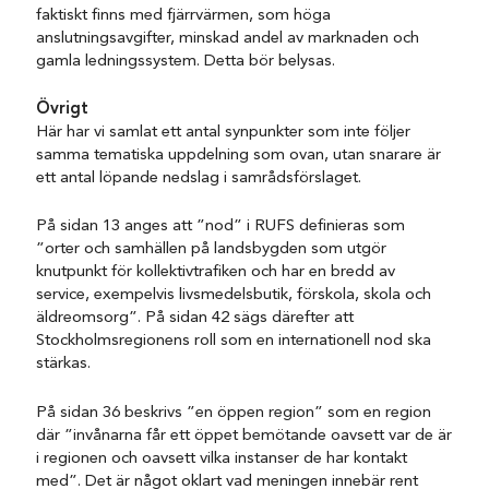
faktiskt finns med fjärrvärmen, som höga
anslutningsavgifter, minskad andel av marknaden och
gamla ledningssystem. Detta bör belysas.
Övrigt
Här har vi samlat ett antal synpunkter som inte följer
samma tematiska uppdelning som ovan, utan snarare är
ett antal löpande nedslag i samrådsförslaget.
På sidan 13 anges att ”nod” i RUFS definieras som
”orter och samhällen på landsbygden som utgör
knutpunkt för kollektivtrafiken och har en bredd av
service, exempelvis livsmedelsbutik, förskola, skola och
äldreomsorg”. På sidan 42 sägs därefter att
Stockholmsregionens roll som en internationell nod ska
stärkas.
På sidan 36 beskrivs ”en öppen region” som en region
där ”invånarna får ett öppet bemötande oavsett var de är
i regionen och oavsett vilka instanser de har kontakt
med”. Det är något oklart vad meningen innebär rent