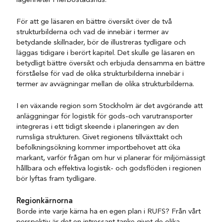
lägenheter i flerbostadshus.
För att ge läsaren en bättre översikt över de två
strukturbilderna och vad de innebär i termer av
betydande skillnader, bör de illustreras tydligare och
läggas tidigare i berört kapitel. Det skulle ge läsaren en
betydligt bättre översikt och erbjuda densamma en bättre
förståelse för vad de olika strukturbilderna innebär i
termer av avvägningar mellan de olika strukturbilderna.
I en växande region som Stockholm är det avgörande att
anläggningar för logistik för gods-och varutransporter
integreras i ett tidigt skeende i planeringen av den
rumsliga strukturen. Givet regionens tillväxttakt och
befolkningsökning kommer importbehovet att öka
markant, varför frågan om hur vi planerar för miljömässigt
hållbara och effektiva logistik- och godsflöden i regionen
bör lyftas fram tydligare.
Regionkärnorna
Borde inte varje kärna ha en egen plan i RUFS? Från vårt