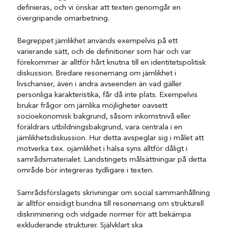
definieras, och vi önskar att texten genomgår en
övergripande omarbetning.
Begreppet jämlikhet används exempelvis på ett
varierande sätt, och de definitioner som här och var
förekommer är alltför hårt knutna till en identitetspolitisk
diskussion. Bredare resonemang om jämlikhet i
livschanser, även i andra avseenden än vad gäller
personliga karakteristika, får då inte plats. Exempelvis
brukar frågor om jämlika möjligheter oavsett
socioekonomisk bakgrund, såsom inkomstnivå eller
föräldrars utbildningsbakgrund, vara centrala i en
jämlikhetsdiskussion. Hur detta avspeglar sig i målet att
motverka t.ex. ojämlikhet i hälsa syns alltför dåligt i
samrådsmaterialet. Landstingets målsättningar på detta
område bör integreras tydligare i texten.
Samrådsförslagets skrivningar om social sammanhållning
är alltför ensidigt bundna till resonemang om strukturell
diskriminering och vidgade normer för att bekämpa
exkluderande strukturer. Självklart ska