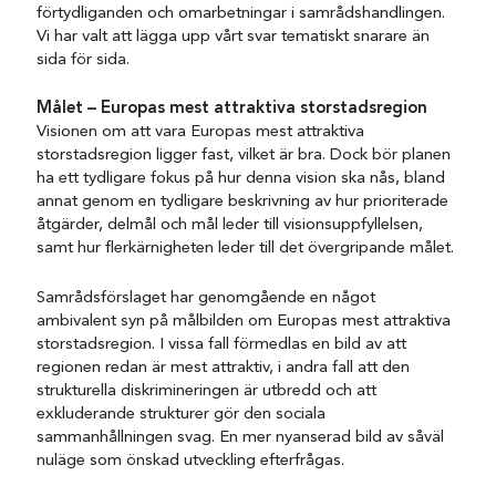
förtydliganden och omarbetningar i samrådshandlingen.
Vi har valt att lägga upp vårt svar tematiskt snarare än
sida för sida.
Målet – Europas mest attraktiva storstadsregion
Visionen om att vara Europas mest attraktiva
storstadsregion ligger fast, vilket är bra. Dock bör planen
ha ett tydligare fokus på hur denna vision ska nås, bland
annat genom en tydligare beskrivning av hur prioriterade
åtgärder, delmål och mål leder till visionsuppfyllelsen,
samt hur flerkärnigheten leder till det övergripande målet.
Samrådsförslaget har genomgående en något
ambivalent syn på målbilden om Europas mest attraktiva
storstadsregion. I vissa fall förmedlas en bild av att
regionen redan är mest attraktiv, i andra fall att den
strukturella diskrimineringen är utbredd och att
exkluderande strukturer gör den sociala
sammanhållningen svag. En mer nyanserad bild av såväl
nuläge som önskad utveckling efterfrågas.