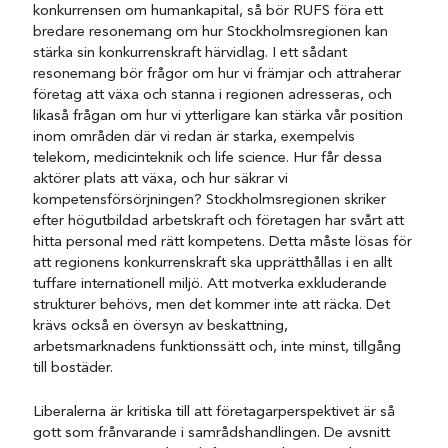
konkurrensen om humankapital, så bör RUFS föra ett
bredare resonemang om hur Stockholmsregionen kan
stärka sin konkurrenskraft härvidlag. I ett sådant
resonemang bör frågor om hur vi främjar och attraherar
företag att växa och stanna i regionen adresseras, och
likaså frågan om hur vi ytterligare kan stärka vår position
inom områden där vi redan är starka, exempelvis
telekom, medicinteknik och life science. Hur får dessa
aktörer plats att växa, och hur säkrar vi
kompetensförsörjningen? Stockholmsregionen skriker
efter högutbildad arbetskraft och företagen har svårt att
hitta personal med rätt kompetens. Detta måste lösas för
att regionens konkurrenskraft ska upprätthållas i en allt
tuffare internationell miljö. Att motverka exkluderande
strukturer behövs, men det kommer inte att räcka. Det
krävs också en översyn av beskattning,
arbetsmarknadens funktionssätt och, inte minst, tillgång
till bostäder.
Liberalerna är kritiska till att företagarperspektivet är så
gott som frånvarande i samrådshandlingen. De avsnitt