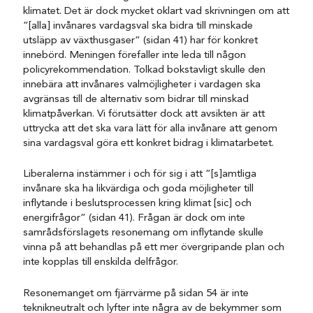
klimatet. Det är dock mycket oklart vad skrivningen om att
”[alla] invånares vardagsval ska bidra till minskade
utsläpp av växthusgaser” (sidan 41) har för konkret
innebörd. Meningen förefaller inte leda till någon
policyrekommendation. Tolkad bokstavligt skulle den
innebära att invånares valmöjligheter i vardagen ska
avgränsas till de alternativ som bidrar till minskad
klimatpåverkan. Vi förutsätter dock att avsikten är att
uttrycka att det ska vara lätt för alla invånare att genom
sina vardagsval göra ett konkret bidrag i klimatarbetet.
Liberalerna instämmer i och för sig i att ”[s]amtliga
invånare ska ha likvärdiga och goda möjligheter till
inflytande i beslutsprocessen kring klimat [sic] och
energifrågor” (sidan 41). Frågan är dock om inte
samrådsförslagets resonemang om inflytande skulle
vinna på att behandlas på ett mer övergripande plan och
inte kopplas till enskilda delfrågor.
Resonemanget om fjärrvärme på sidan 54 är inte
teknikneutralt och lyfter inte några av de bekymmer som