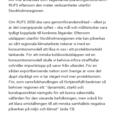
bör inte användas som vägledande planeringsinstrument i
RUFS eftersom den mäter verksamheter utanför
Stockholmsregionen.
Om RUFS 2050 ska vara genomförandeinriktad – vilket ju
är det övergripande syftet – ska mål och måttstockar vara
tydligt kopplade till konkreta åtgärder. Eftersom
utsläppen utanför Stockholmsregionen inte kan påverkas
av vårt regionala klimatarbete riskerar vi med en
konsumtionsmodell att låsa in oss i ett protektionistiskt
tänkande. För att minska koldioxidutsläppen vid en
konsumtionsmodell skulle vi behöva införa strafftullar
och/eller importstopp på varor från utlandet. För en
sådan exportberoende nation som Sverige är vore det
djupt olyckligt om vi tar steget mot mer protektionism.
För, som samrådshandlingen så förtjänstfullt beskriver så
behöver regionen ett ”dynamiskt, starkt och
kunskapsinriktat näringsliv för att kunna säkerställa
välfärden för den växande befolkningen, men också för
att klara omställningen till att minska samhällets negativa
påverkan på miljö och klimat” (sida 15).