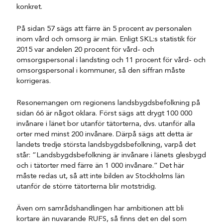
konkret.
På sidan 57 sägs att färre än 5 procent av personalen
inom vård och omsorg är män. Enligt SKL:s statistik för
2015 var andelen 20 procent för vård- och
omsorgspersonal i landsting och 11 procent för vård- och
omsorgspersonal i kommuner, så den siffran måste
korrigeras.
Resonemangen om regionens landsbygdsbefolkning på
sidan 66 är något oklara. Först sägs att drygt 100 000
invånare i länet bor utanför tätorterna, dvs. utanför alla
orter med minst 200 invånare. Därpå sägs att detta är
landets tredje största landsbygdsbefolkning, varpå det
står: ”Landsbygdsbefolkning är invånare i länets glesbygd
och i tätorter med färre än 1 000 invånare.” Det här
måste redas ut, så att inte bilden av Stockholms län
utanför de större tätorterna blir motstridig.
Även om samrådshandlingen har ambitionen att bli
kortare än nuvarande RUFS, så finns det en del som