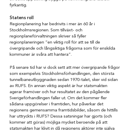
fyrkantig.
Statens roll
Regionplanering har bedrivits i mer än 60 år i
Stockholmsregionen. Som tillväxt- och
regionplaneförvaltningen skriver så fyller
regionplaneringen ”en viktig roll för att se till de
övergripande och långsiktiga frågorna som för enskilda
kommuner är svåra att hantera”.
På senare tid har vi dock sett att mer övergripande frågor
som exempelvis Stockholmsförhandlingen, den största
tunnelbaneutbyggnaden sedan 1970-talet, sker vid sidan
av RUFS. En annan viktig aspekt är hur statsmakten
agerar framöver och hur resultatet av den pågående
Sverigeförhandlingen faller ut. Om det kommer fler
sådana uppgörelser i framtiden, hur påverkar det
regionens gemensamma framtidsbilder, såsom de hittills
har uttryckts i RUFS? Dessa satsningar har gjorts (och
kommer att göras) möjliga mycket beroende på att
statsmakten har klivit in då regionens aktörer inte själva