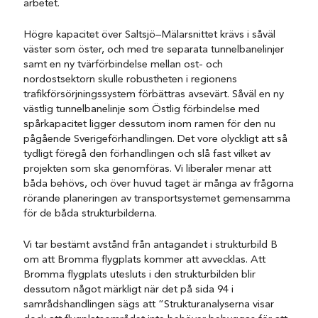
arbetet.
Högre kapacitet över Saltsjö–Mälarsnittet krävs i såväl
väster som öster, och med tre separata tunnelbanelinjer
samt en ny tvärförbindelse mellan ost- och
nordostsektorn skulle robustheten i regionens
trafikförsörjningssystem förbättras avsevärt. Såväl en ny
västlig tunnelbanelinje som Östlig förbindelse med
spårkapacitet ligger dessutom inom ramen för den nu
pågående Sverigeförhandlingen. Det vore olyckligt att så
tydligt föregå den förhandlingen och slå fast vilket av
projekten som ska genomföras. Vi liberaler menar att
båda behövs, och över huvud taget är många av frågorna
rörande planeringen av transportsystemet gemensamma
för de båda strukturbilderna.
Vi tar bestämt avstånd från antagandet i strukturbild B
om att Bromma flygplats kommer att avvecklas. Att
Bromma flygplats utesluts i den strukturbilden blir
dessutom något märkligt när det på sida 94 i
samrådshandlingen sägs att ”Strukturanalyserna visar