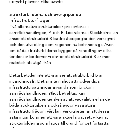
uttryck i planens olika avsnitt.
Strukturbilderna och övergripande
infrastrukturfrågor
Två alternativa strukturbilder presenteras i
samrådshandlingen, A och B. Liberalerna i Stockholms län
anser att strukturbild B bättre återspeglar den verklighet
och den utveckling som regionen nu befinner sig i. Även
om båda strukturbilderna bygger på renodling av olika
tendenser bedömer vi därför att strukturbild B är mer
realistisk att utgå ifrån.
Detta betyder inte att vi anser att strukturbild B är
invändningsfri. Det är inte rimligt att nödvändiga
infrastruktursatsningar används som brickor i
samrådshandlingen. Ytligt betraktad kan
samrådshandlingen ge sken av att vägvalet mellan de
båda strukturbilderna också avgör vissa stora
infrastrukturfrågor i vårt län. Verkligheten är att dessa
satsningar kommer att vara aktuella oavsett vilken av
strukturbilderna som läggs till grund för det fortsatta