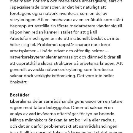
över målet. För små och medelstora arbetsgivare, särskilt
i specialiserade branscher, är det helt naturligt att
företagens egna nätverk inventeras som en del av
rekryteringen. Att en innehavare av en småbutik som står i
begrepp att anställa sin första medarbetare vänder sig till
någon hen redan känner i stället för att gå till
Arbetsförmedlingen är inte ett irrationellt beslut och inte
heller i sig fel. Problemet uppstår snarare när större
arbetsplatser – i både privat och offentlig sektor –
nätverksrekryterar slentrianmässigt och därmed bidrar till
att upprätthålla slutna strukturer på arbetsmarknaden. Att
generellt avveckla nätverksrekrytering som företeelse
saknar dock verklighetsförankring. Det vore inte heller
önskvärt.
Bostäder
Liberalerna delar samrådshandlingens vision om en tätare
region med tätare bebyggelse. Däremot saknar vi en
analys av vad invånarna efterfrågar för typ av boende.
Många människors önskan är att bo i villa eller radhus,
och det är därför problematiskt att samrådshandlingen
har ett alltför ensidigt fokus på lägenheter. I stället behövs