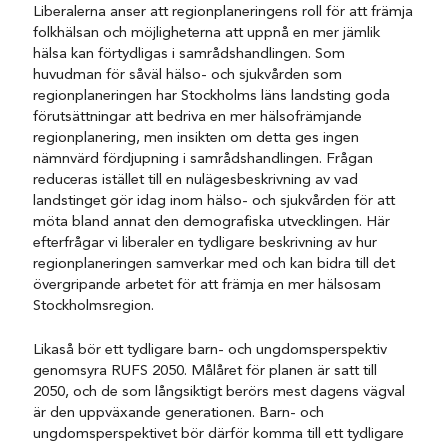
Liberalerna anser att regionplaneringens roll för att främja
folkhälsan och möjligheterna att uppnå en mer jämlik
hälsa kan förtydligas i samrådshandlingen. Som
huvudman för såväl hälso- och sjukvården som
regionplaneringen har Stockholms läns landsting goda
förutsättningar att bedriva en mer hälsofrämjande
regionplanering, men insikten om detta ges ingen
nämnvärd fördjupning i samrådshandlingen. Frågan
reduceras istället till en nulägesbeskrivning av vad
landstinget gör idag inom hälso- och sjukvården för att
möta bland annat den demografiska utvecklingen. Här
efterfrågar vi liberaler en tydligare beskrivning av hur
regionplaneringen samverkar med och kan bidra till det
övergripande arbetet för att främja en mer hälsosam
Stockholmsregion.
Likaså bör ett tydligare barn- och ungdomsperspektiv
genomsyra RUFS 2050. Målåret för planen är satt till
2050, och de som långsiktigt berörs mest dagens vägval
är den uppväxande generationen. Barn- och
ungdomsperspektivet bör därför komma till ett tydligare