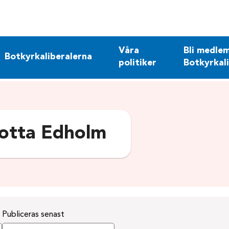
Våra
Bli medlem
Botkyrkaliberalerna
politiker
Botkyrkal
otta Edholm
Publiceras senast