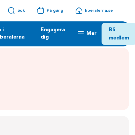
Sök
På gång
liberalerna.se
Bli
 i
Engagera
Mer
iberalerna
dig
medlem