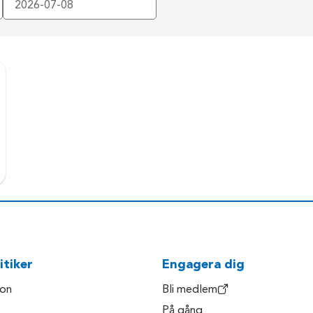
itiker
Engagera dig
son
Bli medlem
På gång