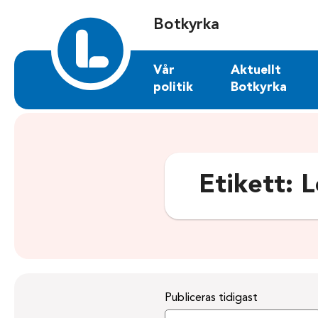
Sök på botkyrka.liberalerna.se
Botkyrka
Vår
Aktuellt
politik
Botkyrka
Etikett:
L
Publiceras tidigast