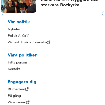
2025: För ett tryggare och
starkare Botkyrka
Vår politik
Nyheter
Politik A-Ö
Vår politik på lätt svenska
Våra politiker
Hitta person
Kontakt
Engagera dig
Bli medlem
På gång
Våra vänner