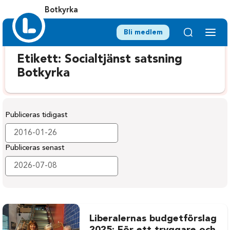
Botkyrka
Bli medlem
Etikett:
Socialtjänst satsning
Botkyrka
Publiceras tidigast
Publiceras senast
Liberalernas budgetförslag