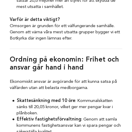
satsar 20,6 miljoner mer än styret för att skydda de
mest utsatta i samhället.
Varför är detta viktigt?
Omsorgen är grunden för ett välfungerande samhälle.
Genom att värna våra mest utsatta grupper bygger vi ett
Botkyrka där ingen lämnas efter.
Ordning på ekonomin: Frihet och
ansvar går hand i hand
Ekonomiskt ansvar är avgörande för att kunna satsa på
välfärden utan att belasta medborgarna.
Skattesänkning med 10 öre
: Kommunalskatten
sänks till 20,05 kronor, vilket ger mer pengar kvar i
plånboken.
Effektiv fastighetsförvaltning
: Genom att samla
kommunens fastighetsansvar kan vi spara pengar och
säkerställa kvalitet.