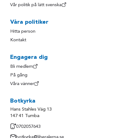
Vår politik på lätt svenska
Våra politiker
Hitta person
Kontakt
Engagera dig
Bli medlem
På gång
Våra vänner
Botkyrka
Hans Stahles Väg 13
147 41 Tumba
0702057643
botkyrka@liberalerna.se