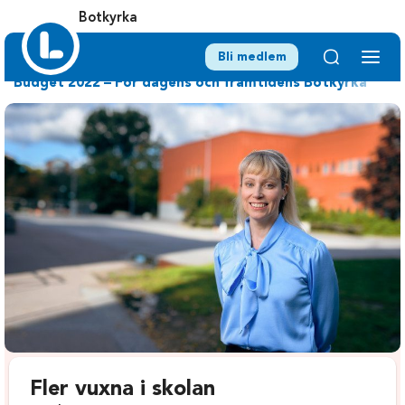
Botkyrka
Bli medlem
Budget 2022 – För dagens och framtidens Botkyrka
Fler vuxna i skolan