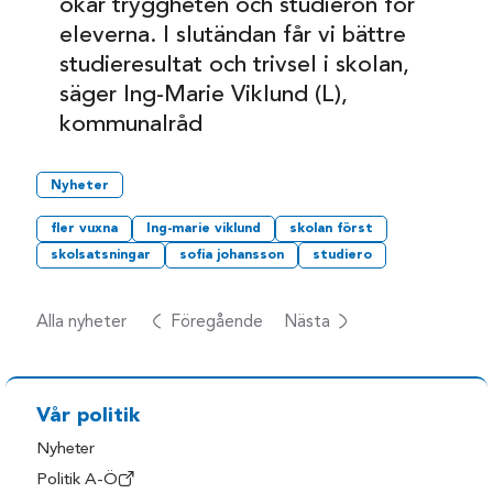
ökar tryggheten och studieron för
eleverna. I slutändan får vi bättre
studieresultat och trivsel i skolan,
säger Ing-Marie Viklund (L),
kommunalråd
Nyheter
fler vuxna
Ing-marie viklund
skolan först
skolsatsningar
sofia johansson
studiero
Alla nyheter
Föregående
Nästa
Vår politik
Nyheter
Politik A-Ö