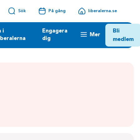
Sök
På gång
liberalerna.se
Bli
 i
Engagera
Mer
iberalerna
dig
medlem