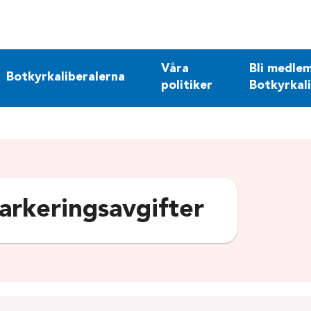
Våra
Bli medlem
Botkyrkaliberalerna
politiker
Botkyrkal
arkeringsavgifter