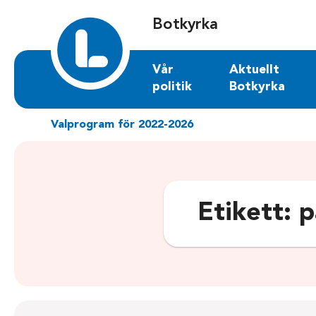
Sök på botkyrka.liberalerna.se
Botkyrka
Vår
Aktuellt
politik
Botkyrka
Valprogram för 2022-2026
Etikett:
p