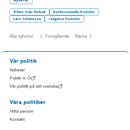
Nyheter
frihet från förbud
konfessionella friskolor
Lars Johansson
religiösa friskolor
Alla nyheter
Föregående
Nästa
Vår politik
Nyheter
Politik A-Ö
Vår politik på lätt svenska
Våra politiker
Hitta person
Kontakt