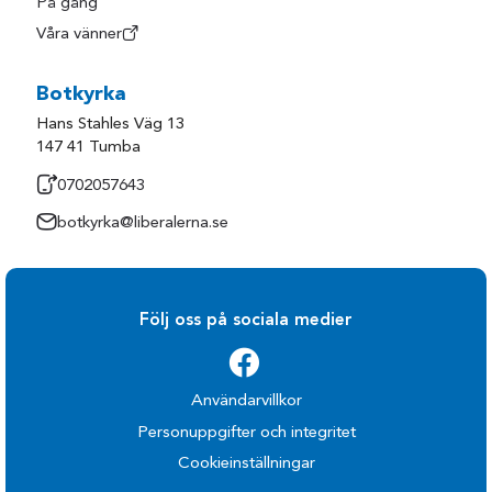
På gång
Våra vänner
Botkyrka
Hans Stahles Väg 13
147 41 Tumba
0702057643
botkyrka@liberalerna.se
Följ oss på sociala medier
Användarvillkor
Personuppgifter och integritet
Cookieinställningar