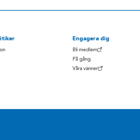
itiker
Engagera dig
son
Bli medlem
På gång
Våra vänner