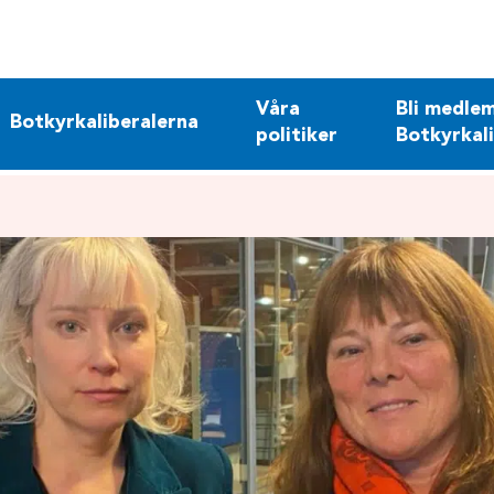
Våra
Bli medlem
Botkyrkaliberalerna
politiker
Botkyrkal