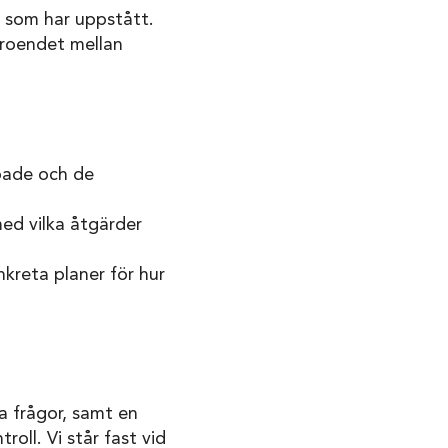
m som har uppstått.
troendet mellan
bbade och de
ed vilka åtgärder
reta planer för hur
a frågor, samt en
roll. Vi står fast vid