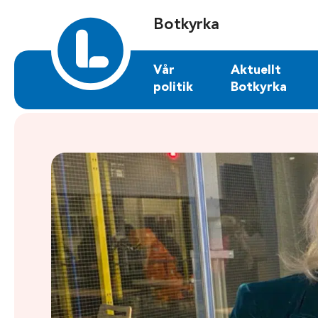
Sök på botkyrka.liberalerna.se
Botkyrka
Vår
Aktuellt
politik
Botkyrka