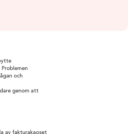
bytte
e. Problemen
frågan och
vidare genom att
da av fakturakaoset