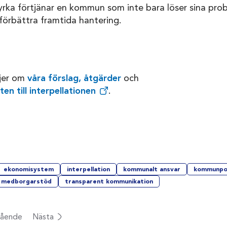
yrka förtjänar en kommun som inte bara löser sina prob
 förbättra framtida hantering.
ljer om
våra förslag, åtgärder
och
en till interpellationen
.
ekonomisystem
interpellation
kommunalt ansvar
kommunpol
medborgarstöd
transparent kommunikation
ående
Nästa