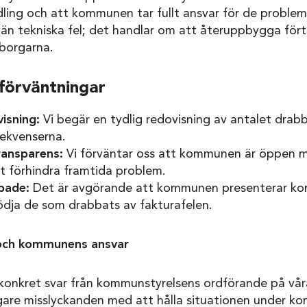
dling och att kommunen tar fullt ansvar för de proble
än tekniska fel; det handlar om att återuppbygga för
orgarna.
förväntningar
visning:
Vi begär en tydlig redovisning av antalet dra
ekvenserna.
ansparens:
Vi förväntar oss att kommunen är öppen m
tt förhindra framtida problem.
bbade:
Det är avgörande att kommunen presenterar konk
ödja de som drabbats av fakturafelen.
 och kommunens ansvar
 konkret svar från kommunstyrelsens ordförande på vår
digare misslyckanden med att hålla situationen under kont