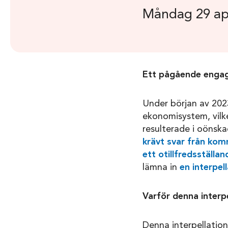
Måndag 29 apr
Ett pågående engag
Under början av 20
ekonomisystem, vilke
resulterade i oönskad
krävt svar från ko
ett otillfredsställa
lämna in
en interpel
Varför denna interpe
Denna interpellation