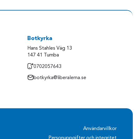
Botkyrka
Hans Stahles Väg 13
147 41 Tumba
0702057643
botkyrka@liberalerna.se
Användarvillkor
Personuppgifter och integritet