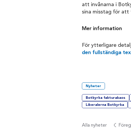
att invånarna i Botk
sina misstag för att
Mer information
För ytterligare deta
den fullständiga text
Nyheter
Botkyrka fakturakaos
Liberalerna Botkyrka
Alla nyheter
Föreg