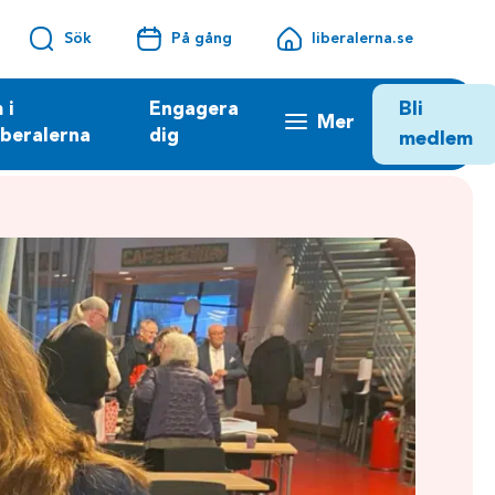
Sök
På gång
liberalerna.se
Bli
 i
Engagera
Mer
iberalerna
dig
medlem