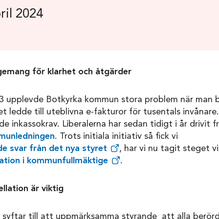
il 2024
emang för klarhet och åtgärder
23 upplevde Botkyrka kommun stora problem när man 
t ledde till uteblivna e-fakturor för tusentals invånar
e inkassokrav. Liberalerna har sedan tidigt i år drivit 
mmunledningen
. Trots initiala initiativ så fick vi
nde svar från det nya styret
, har vi nu tagit steget 
lation i kommunfullmäktige
.
llation är viktig
 syftar till att uppmärksamma styrande att alla berör