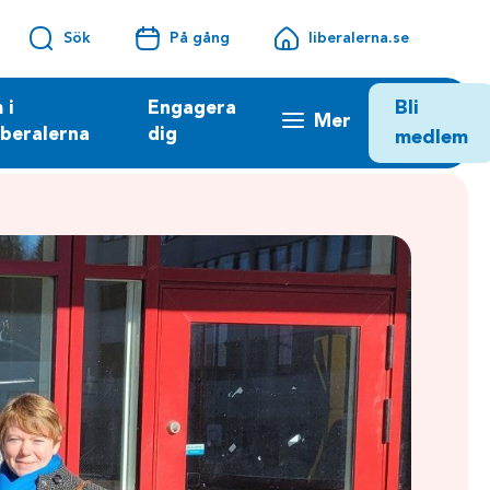
Sök
På gång
liberalerna.se
Bli
 i
Engagera
Mer
iberalerna
dig
medlem