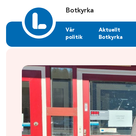
Sök på botkyrka.liberalerna.se
Botkyrka
Vår
Aktuellt
politik
Botkyrka