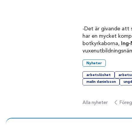
-Det är givande att s
har en mycket kompe
botkyrkaborna,
Ing-
vuxenutbildningsnä
Nyheter
arbetslöshet
arbets
malin danielsson
ung
Alla nyheter
Föreg