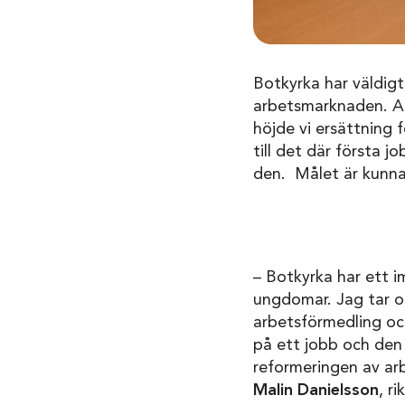
Botkyrka har väldigt
arbetsmarknaden. Ar
höjde vi ersättning f
till det där första 
den. Målet är kunna
– Botkyrka har ett i
ungdomar. Jag tar o
arbetsförmedling oc
på ett jobb och den f
reformeringen av ar
Malin Danielsson
, r