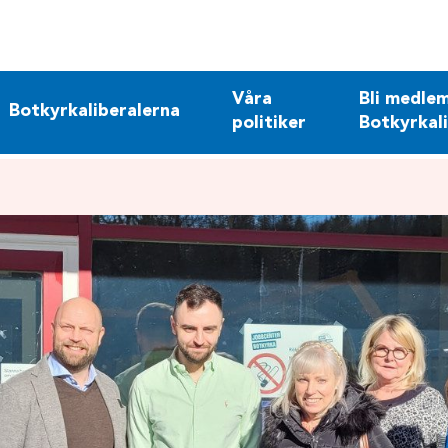
Våra
Bli medlem
Botkyrkaliberalerna
politiker
Botkyrkal