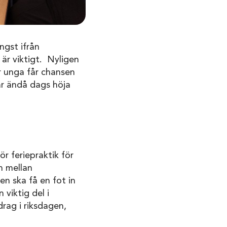
ngst ifrån
är viktigt. Nyligen
er unga får chansen
ar ändå dags höja
r feriepraktik för
n mellan
n ska få en fot in
 viktig del i
rag i riksdagen,