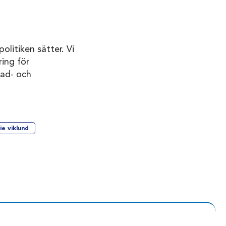
olitiken sätter. Vi
ing för
nad- och
ie viklund