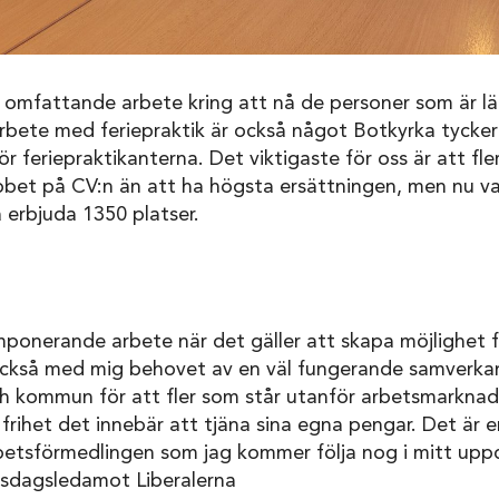
 omfattande arbete kring att nå de personer som är lä
bete med feriepraktik är också något Botkyrka tycker 
ör feriepraktikanterna. Det viktigaste för oss är att fl
jobbet på CV:n än att ha högsta ersättningen, men nu v
 erbjuda 1350 platser.
mponerande arbete när det gäller att skapa möjlighet fö
ckså med mig behovet av en väl fungerande samverka
h kommun för att fler som står utanför arbetsmarknade
rihet det innebär att tjäna sina egna pengar. Det är en
betsförmedlingen som jag kommer följa nog i mitt uppd
iksdagsledamot Liberalerna