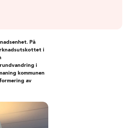
knadsenhet. På
arknadsutskottet i
h
rundvandring i
utmaning kommunen
eformering av