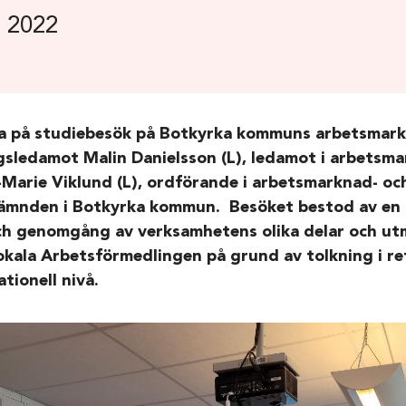
 2022
rna på studiebesök på Botkyrka kommuns arbetsmar
gsledamot Malin Danielsson (L), ledamot i arbetsm
-Marie Viklund (L), ordförande i arbetsmarknad- oc
ämnden i Botkyrka kommun. Besöket bestod av en 
och genomgång av verksamhetens olika delar och 
okala Arbetsförmedlingen på grund av tolkning i r
tionell nivå.