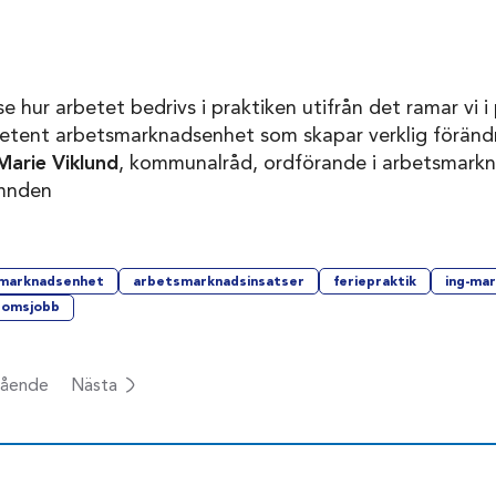
e hur arbetet bedrivs i praktiken utifrån det ramar vi i p
tent arbetsmarknadsenhet som skapar verklig förändr
Marie Viklund
, kommunalråd, ordförande i arbetsmark
mnden
marknadsenhet
arbetsmarknadsinsatser
feriepraktik
ing-mar
domsjobb
ående
Nästa